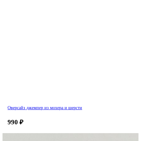
Оверсайз джемпер из мохера и шерсти
990
₽