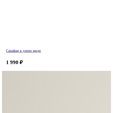
Сарафан в длине миди
1 990
₽