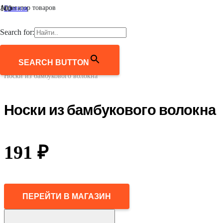
Агрегатор товаров
Главная
/
Женщинам
Search for:
/
Аксессуары
/
Носки и колготки
SEARCH BUTTON
/
Носки из бамбукового волокна
Носки из бамбукового волокна
191
₽
ПЕРЕЙТИ В МАГАЗИН