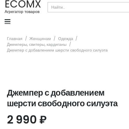
ECOMX
Search
for:
Агрегатор товаров
Главная
/
Женщинам
/
Одежда
/
Джемперы, свитеры, кардиганы
/
Джемпер с добавлением шерсти свободного силуэта
Джемпер с добавлением
шерсти свободного силуэта
2 990
₽