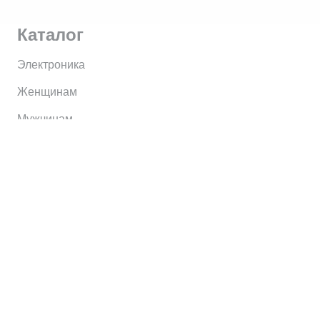
Каталог
Электроника
Женщинам
Мужчинам
Информация
Brands
Home
My Account
Shop
Главная
Контакты
О сервисе