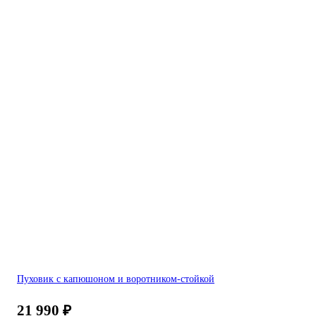
Пуховик с капюшоном и воротником-стойкой
21 990
₽