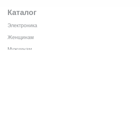
Каталог
Электроника
Женщинам
Мужчинам
Информация
Brands
Home
My Account
Shop
Главная
Контакты
О сервисе