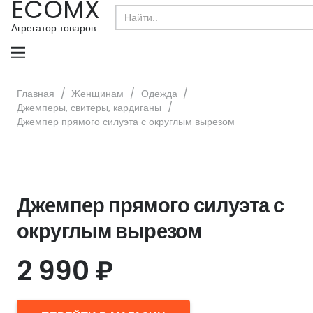
ECOMX
Search
for:
Агрегатор товаров
Главная
/
Женщинам
/
Одежда
/
Джемперы, свитеры, кардиганы
/
Джемпер прямого силуэта с округлым вырезом
Джемпер прямого силуэта с
округлым вырезом
2 990
₽