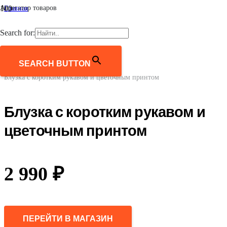
Агрегатор товаров
Главная
/
Женщинам
Search for:
/
Одежда
/
Блузки и рубашки
SEARCH BUTTON
/
Блузка с коротким рукавом и цветочным принтом
Блузка с коротким рукавом и
цветочным принтом
2 990
₽
ПЕРЕЙТИ В МАГАЗИН