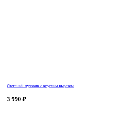
Стеганый пуховик c круглым вырезом
3 990
₽