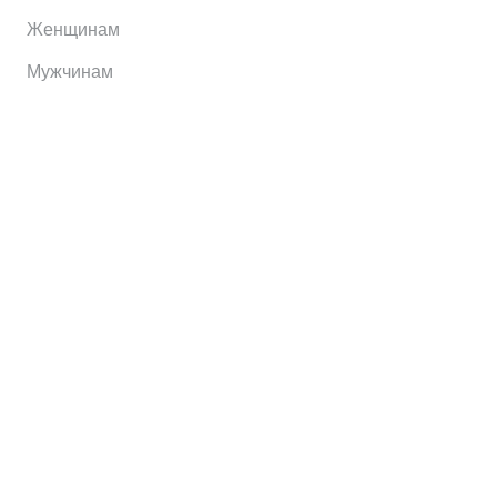
Женщинам
Мужчинам
Информация
Brands
Home
My Account
Shop
Главная
Контакты
О сервисе
Контакты