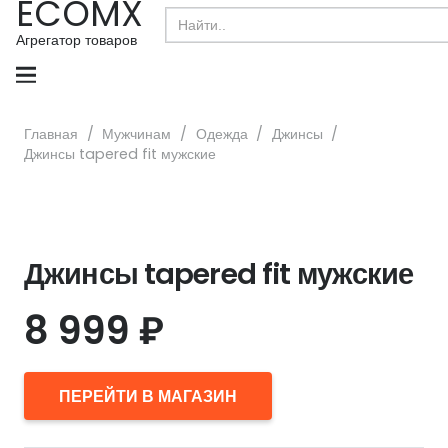
ECOMX
Search
for:
Агрегатор товаров
Главная
/
Мужчинам
/
Одежда
/
Джинсы
/
Джинсы tapered fit мужские
Джинсы tapered fit мужские
8 999
₽
ПЕРЕЙТИ В МАГАЗИН