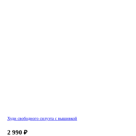
Худи свободного силуэта c вышивкой
2 990
₽