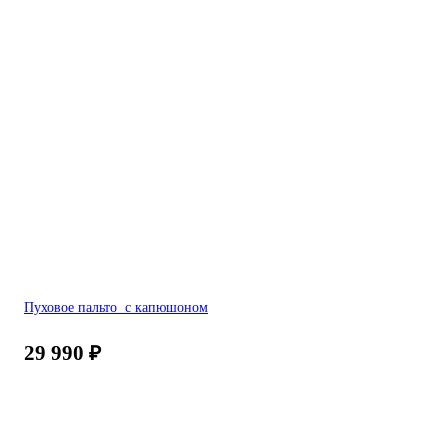
Пуховое пальто с капюшоном
29 990
₽