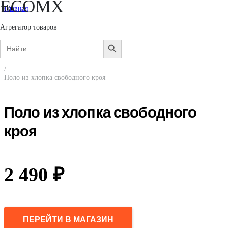
ECOMX
Главная
/
Мужчинам
Агрегатор товаров
/
Search
Одежда
SEARCH
for:
/
BUTTON
Поло
/
Поло из хлопка свободного кроя
Поло из хлопка свободного
кроя
2 490
₽
ПЕРЕЙТИ В МАГАЗИН