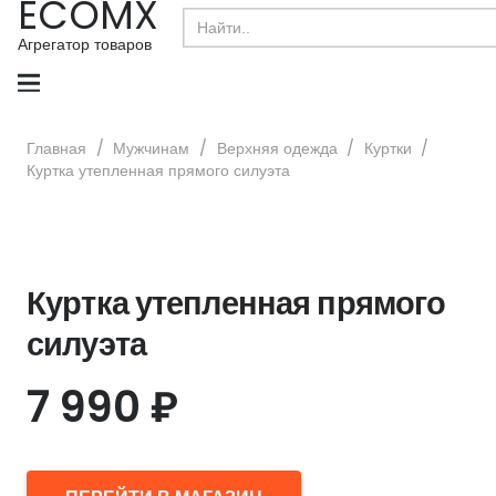
ECOMX
Search
for:
Агрегатор товаров
Главная
/
Мужчинам
/
Верхняя одежда
/
Куртки
/
Куртка утепленная прямого силуэта
Куртка утепленная прямого
силуэта
7 990
₽