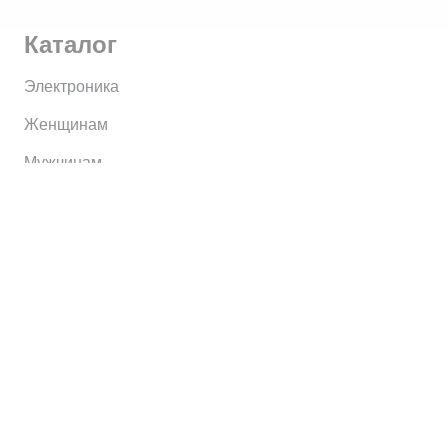
Каталог
Электроника
Женщинам
Мужчинам
Информация
Brands
Home
My Account
Shop
Главная
Контакты
О сервисе