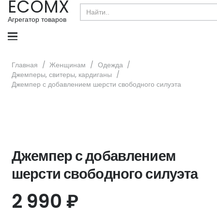
ECOMX
Search
for:
Агрегатор товаров
Главная
/
Женщинам
/
Одежда
/
Джемперы, свитеры, кардиганы
/
Джемпер с добавлением шерсти свободного силуэта
Джемпер с добавлением
шерсти свободного силуэта
2 990
₽