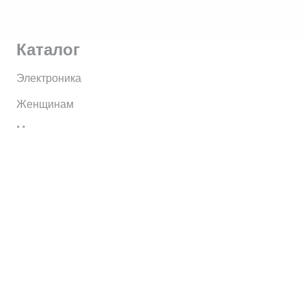
Каталог
Электроника
Женщинам
Мужчинам
Информация
Brands
Home
My Account
Shop
Главная
Контакты