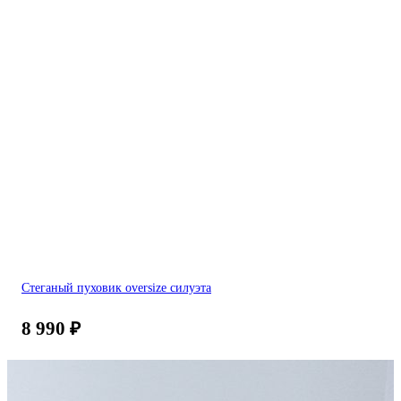
Стеганый пуховик oversize силуэта
8 990
₽