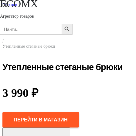
ECOMX
Главная
/
Женщинам
Агрегатор товаров
/
Search
Одежда
SEARCH
for:
/
BUTTON
Брюки
/
Утепленные стеганые брюки
Утепленные стеганые брюки
3 990
₽
ПЕРЕЙТИ В МАГАЗИН