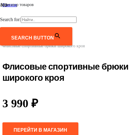
Агрегатор товаров
Главная
/
Женщинам
Search for:
/
Одежда
/
Спортивная одежда
SEARCH BUTTON
/
Флисовые спортивные брюки широкого кроя
Флисовые спортивные брюки
широкого кроя
3 990
₽
ПЕРЕЙТИ В МАГАЗИН