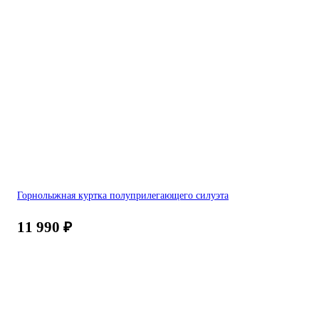
Горнолыжная куртка полуприлегающего силуэта
11 990
₽