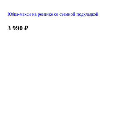
Юбка-макси на резинке со съемной подкладкой
3 990
₽