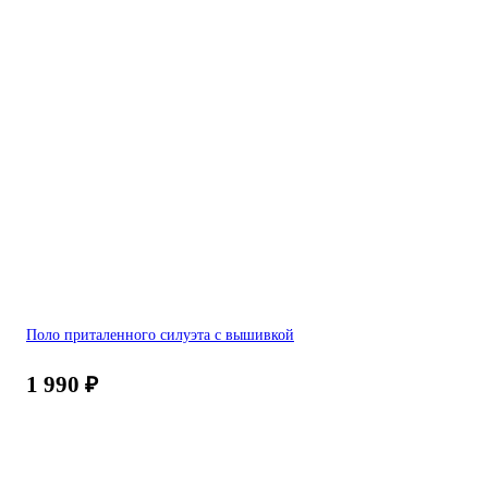
Поло приталенного силуэта с вышивкой
1 990
₽