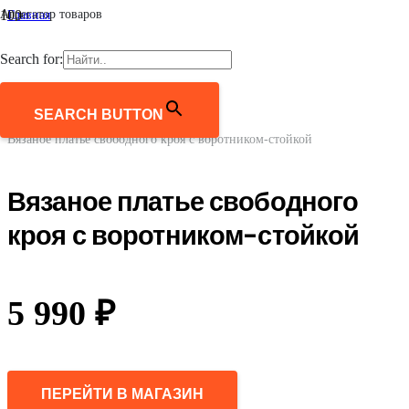
Агрегатор товаров
Главная
/
Женщинам
Search for:
/
Одежда
/
Платья и сарафаны
SEARCH BUTTON
/
Вязаное платье свободного кроя с воротником-стойкой
Вязаное платье свободного
кроя с воротником-стойкой
5 990
₽
ПЕРЕЙТИ В МАГАЗИН