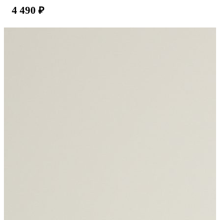
4 490
₽