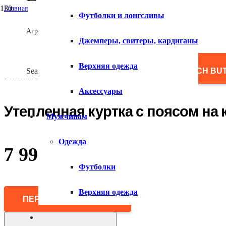
Главная
Футболки и лонгсливы
/
Женщинам
Агрегатор товаров
/
Джемперы, свитеры, кардиганы
Верхняя одежда
/
Куртки
Верхняя одежда
/
Search for:
SEARCH BU
Утепленная куртка с поясом на кулиске
Аксессуары
Утепленная куртка с поясом на 
Мужчинам
Одежда
7 990
₽
Футболки
Верхняя одежда
ПЕРЕЙТИ В МАГАЗИН