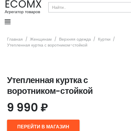
ECOMX
Search
for:
Агрегатор товаров
Главная
/
Женщинам
/
Верхняя одежда
/
Куртки
/
Утепленная куртка с воротником-стойкой
Утепленная куртка с
воротником-стойкой
9 990
₽
ПЕРЕЙТИ В МАГАЗИН