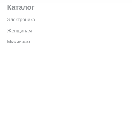
Каталог
Электроника
Женщинам
Мужчинам
Информация
Brands
Home
My Account
Shop
Главная
Контакты
О сервисе