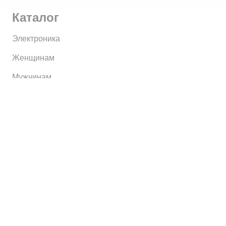
Каталог
Электроника
Женщинам
Мужчинам
Информация
Brands
Home
My Account
Shop
Главная
Контакты
О сервисе