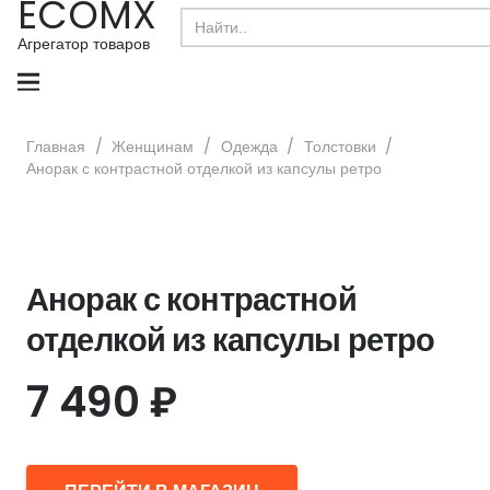
ECOMX
Search
for:
Агрегатор товаров
Главная
/
Женщинам
/
Одежда
/
Толстовки
/
Анорак с контрастной отделкой из капсулы ретро
Анорак с контрастной
отделкой из капсулы ретро
7 490
₽