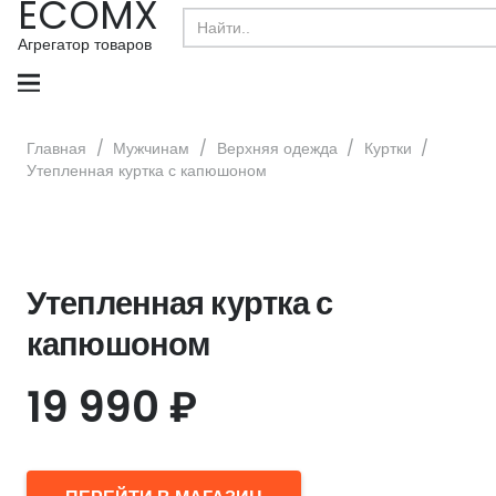
ECOMX
Search
for:
Агрегатор товаров
Главная
/
Мужчинам
/
Верхняя одежда
/
Куртки
/
Утепленная куртка с капюшоном
Утепленная куртка с
капюшоном
19 990
₽