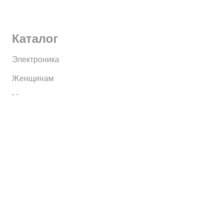
Каталог
Электроника
Женщинам
Мужчинам
Информация
Brands
Home
My Account
Shop
Главная
Контакты