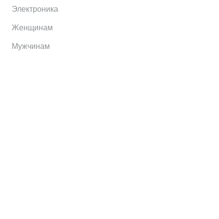
Электроника
Женщинам
Мужчинам
Информация
Brands
Home
My Account
Shop
Главная
Контакты
О сервисе
Контакты