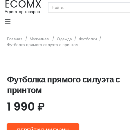
ECOMX
Search
for:
Агрегатор товаров
Главная
/
Мужчинам
/
Одежда
/
Футболки
/
Футболка прямого силуэта с принтом
Футболка прямого силуэта с
принтом
1 990
₽