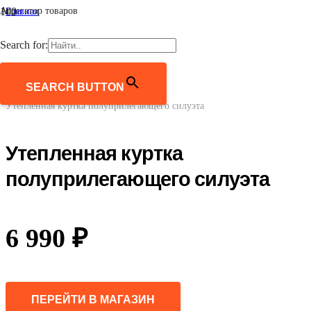
Агрегатор товаров
Главная
/
Женщинам
Search for:
/
Верхняя одежда
/
Куртки
SEARCH BUTTON
/
Утепленная куртка полуприлегающего силуэта
Утепленная куртка
полуприлегающего силуэта
6 990
₽
ПЕРЕЙТИ В МАГАЗИН