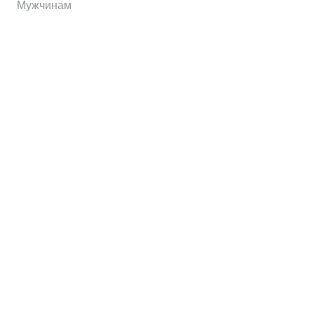
Мужчинам
Информация
Brands
Home
My Account
Shop
Главная
Контакты
О сервисе
Контакты
Отправить заявку
© ECOMX.RU 2025