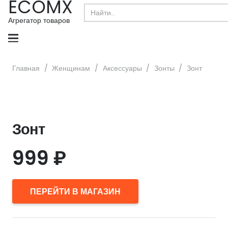
ECOMX
Search
for:
Агрегатор товаров
Главная
/
Женщинам
/
Аксессуары
/
Зонты
/
Зонт
Зонт
999
₽
ПЕРЕЙТИ В МАГАЗИН