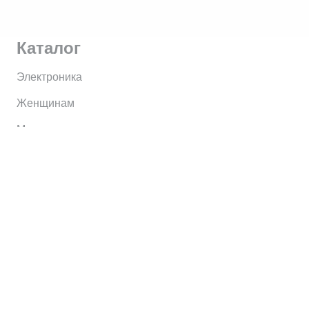
Каталог
Электроника
Женщинам
Мужчинам
Информация
Brands
Home
My Account
Shop
Главная
Контакты