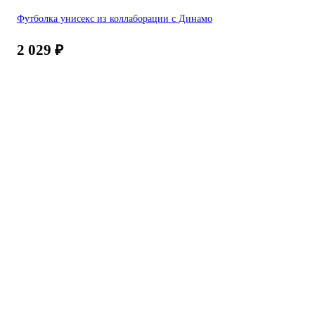
Футболка унисекс из коллаборации с Динамо
2 029
₽