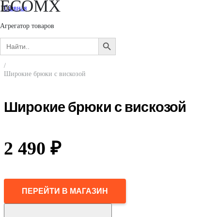
ECOMX
Главная
/
Женщинам
Агрегатор товаров
/
Search
Одежда
SEARCH
for:
/
BUTTON
Брюки
/
Широкие брюки с вискозой
Широкие брюки с вискозой
2 490
₽
ПЕРЕЙТИ В МАГАЗИН