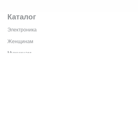
Каталог
Электроника
Женщинам
Мужчинам
Информация
Brands
Home
My Account
Shop
Главная
Контакты
О сервисе