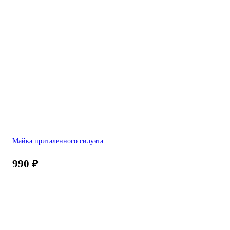
Майка приталенного силуэта
990
₽