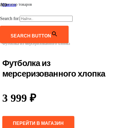
Агрегатор товаров
Главная
/
Женщинам
Search for:
/
Одежда
/
Футболки и лонгсливы
SEARCH BUTTON
/
Футболка из мерсеризованного хлопка
Футболка из
мерсеризованного хлопка
3 999
₽
ПЕРЕЙТИ В МАГАЗИН