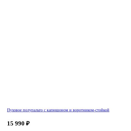
Пуховое полупальто с капюшоном и воротником-стойкой
15 990
₽