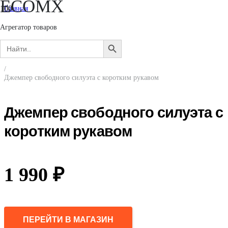
ECOMX
Главная
/
Женщинам
Агрегатор товаров
/
Search
Одежда
SEARCH
for:
/
BUTTON
Джемперы, свитеры, кардиганы
/
Джемпер свободного силуэта с коротким рукавом
Джемпер свободного силуэта с
коротким рукавом
1 990
₽
ПЕРЕЙТИ В МАГАЗИН