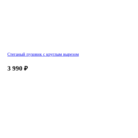
Стеганый пуховик c круглым вырезом
3 990
₽