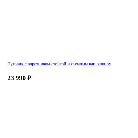
Пуховик с воротником-стойкой и съемным капюшоном
23 990
₽