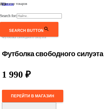
Агрегатор товаров
Главная
/
Женщинам
Search for:
/
Одежда
/
Футболки и лонгсливы
SEARCH BUTTON
/
Футболка свободного силуэта
Футболка свободного силуэта
1 990
₽
ПЕРЕЙТИ В МАГАЗИН