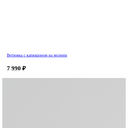
Ветровка с капюшоном на молнии
7 990
₽