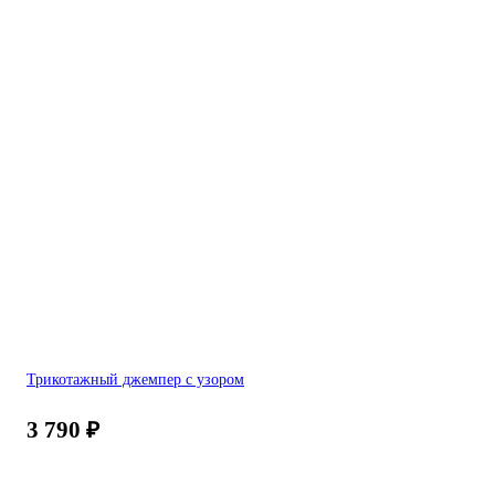
Трикотажный джемпер с узором
3 790
₽