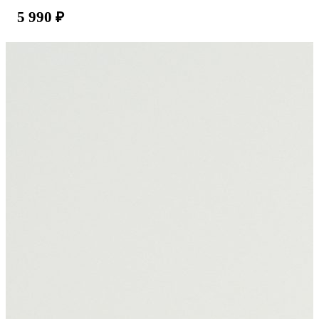
5 990
₽