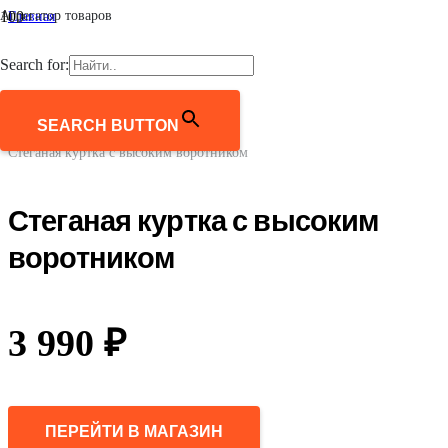
Агрегатор товаров
Главная
/
Женщинам
Search for:
/
Верхняя одежда
/
Куртки
SEARCH BUTTON
/
Стеганая куртка с высоким воротником
Стеганая куртка с высоким
воротником
3 990
₽
ПЕРЕЙТИ В МАГАЗИН