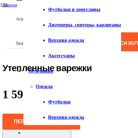
Главная
Футболки и лонгсливы
/
Женщинам
Агрегатор товаров
/
Джемперы, свитеры, кардиганы
Аксессуары
/
Перчатки и варежки
Верхняя одежда
/
Search for:
SEARCH BU
Утепленные варежки
Аксессуары
Утепленные варежки
Мужчинам
Одежда
1 590
₽
Футболки
Верхняя одежда
ПЕРЕЙТИ В МАГАЗИН