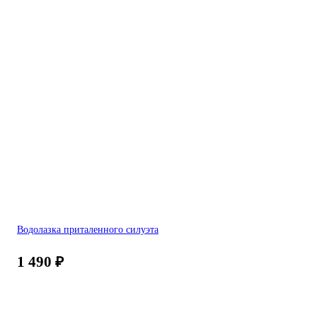
Водолазка приталенного силуэта
1 490
₽