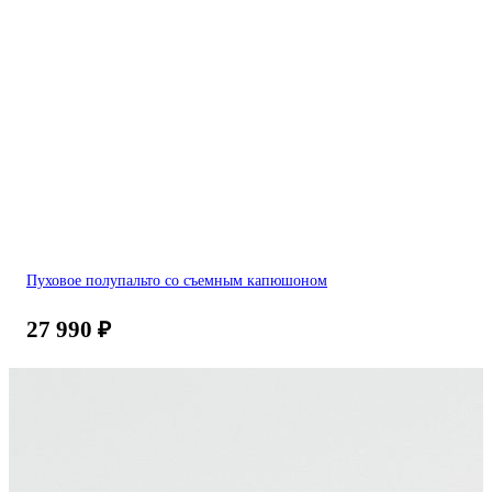
Пуховое полупальто со съемным капюшоном
27 990
₽