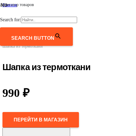
Агрегатор товаров
Главная
/
Мужчинам
Search for:
/
Аксессуары
/
Шапки
SEARCH BUTTON
/
Шапка из термоткани
Шапка из термоткани
990
₽
ПЕРЕЙТИ В МАГАЗИН