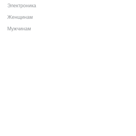
Электроника
Женщинам
Мужчинам
Информация
Brands
Home
My Account
Shop
Главная
Контакты
О сервисе
Контакты