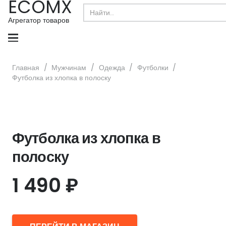
ECOMX
Search
for:
Агрегатор товаров
Главная
/
Мужчинам
/
Одежда
/
Футболки
/
Футболка из хлопка в полоску
Футболка из хлопка в
полоску
1 490
₽