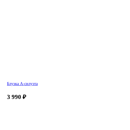
Блузка А-силуэта
3 990
₽