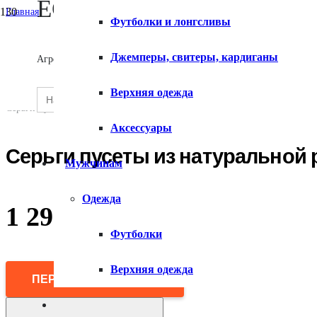
ECOMX
Главная
Футболки и лонгсливы
/
Женщинам
О сервисе
/
Джемперы, свитеры, кардиганы
Агрегатор товаров
Аксессуары
/
Украшения
Search
Верхняя одежда
SEARCH
/
for:
Контакты
BUTTON
Серьги пусеты из натуральной ракушки
Аксессуары
Серьги пусеты из натуральной
Мужчинам
Одежда
1 299
₽
Футболки
Верхняя одежда
ПЕРЕЙТИ В МАГАЗИН