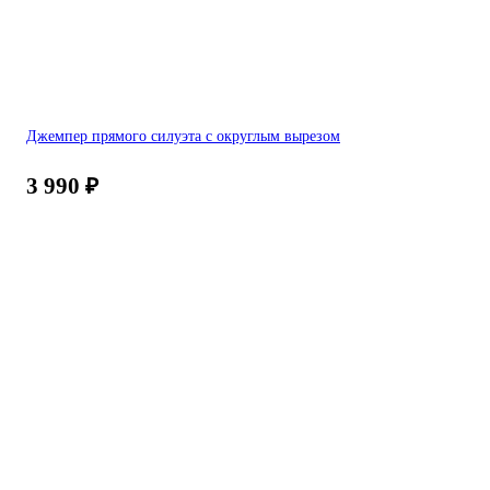
Джемпер прямого силуэта с округлым вырезом
3 990
₽