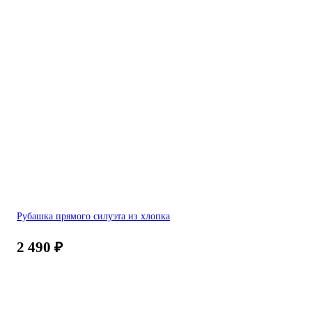
Рубашка прямого силуэта из хлопка
2 490
₽