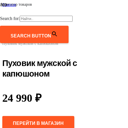
Агрегатор товаров
Главная
/
Мужчинам
Search for:
/
Верхняя одежда
/
Пуховики и пуховые пальто
SEARCH BUTTON
/
Пуховик мужской с капюшоном
Пуховик мужской с
капюшоном
24 990
₽
ПЕРЕЙТИ В МАГАЗИН