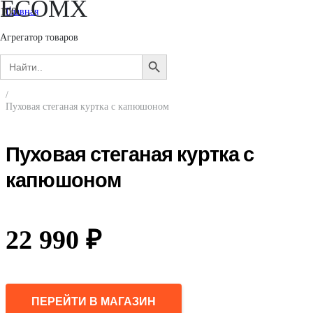
ECOMX
Главная
/
Мужчинам
Агрегатор товаров
/
Search
Верхняя одежда
SEARCH
for:
/
BUTTON
Горнолыжная одежда
/
Пуховая стеганая куртка с капюшоном
Пуховая стеганая куртка с
капюшоном
22 990
₽
ПЕРЕЙТИ В МАГАЗИН