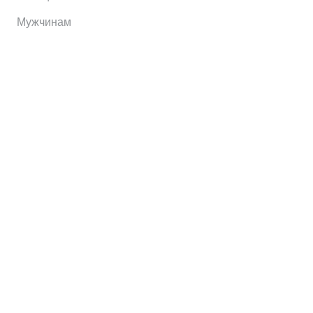
Мужчинам
Информация
Brands
Home
My Account
Shop
Главная
Контакты
О сервисе
Контакты
Отправить заявку