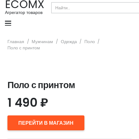
ECOMX
Search
for:
Агрегатор товаров
Главная
/
Мужчинам
/
Одежда
/
Поло
/
Поло с принтом
Поло с принтом
1 490
₽
ПЕРЕЙТИ В МАГАЗИН