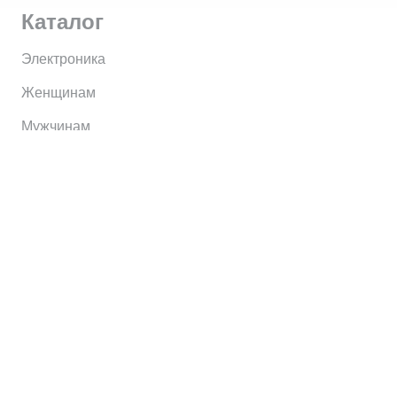
Каталог
Электроника
Женщинам
Мужчинам
Информация
Brands
Home
My Account
Shop
Главная
Контакты
О сервисе