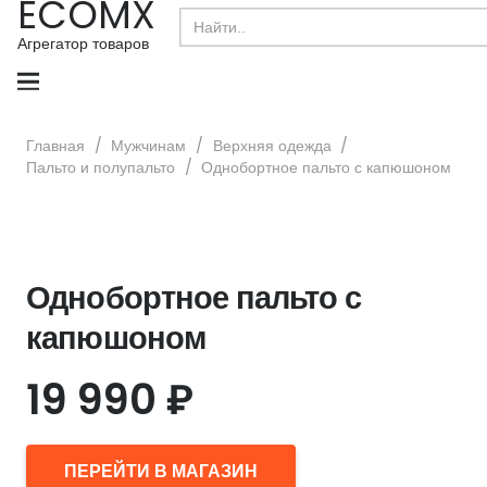
ECOMX
Search
for:
Агрегатор товаров
Главная
/
Мужчинам
/
Верхняя одежда
/
Пальто и полупальто
/
Однобортное пальто с капюшоном
Однобортное пальто с
капюшоном
19 990
₽
ПЕРЕЙТИ В МАГАЗИН