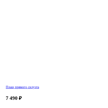
Плащ прямого силуэта
7 490
₽