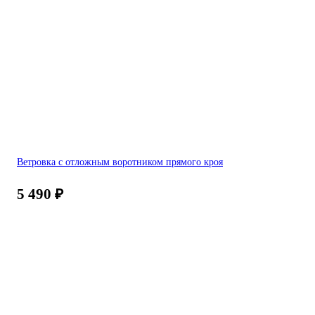
Ветровка с отложным воротником прямого кроя
5 490
₽