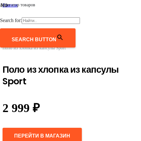
Агрегатор товаров
Главная
/
Мужчинам
Search for:
/
Одежда
/
Поло
SEARCH BUTTON
/
Поло из хлопка из капсулы Sport
Поло из хлопка из капсулы
Sport
2 999
₽
ПЕРЕЙТИ В МАГАЗИН