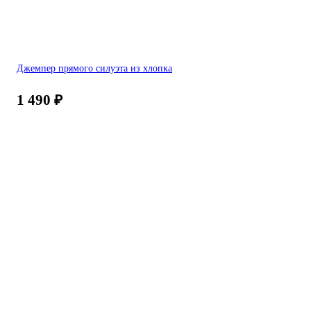
Джемпер прямого силуэта из хлопка
1 490
₽