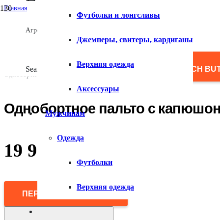
Главная
Футболки и лонгсливы
/
Мужчинам
Агрегатор товаров
/
Джемперы, свитеры, кардиганы
Верхняя одежда
/
Пальто и полупальто
Верхняя одежда
/
Search for:
SEARCH BU
Однобортное пальто с капюшоном
Аксессуары
Однобортное пальто с капюшо
Мужчинам
Одежда
19 990
₽
Футболки
Верхняя одежда
ПЕРЕЙТИ В МАГАЗИН