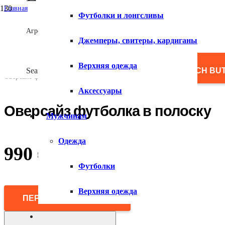
Главная
Футболки и лонгсливы
/
Мужчинам
Агрегатор товаров
/
Джемперы, свитеры, кардиганы
Одежда
/
Футболки
Верхняя одежда
/
Search for:
SEARCH BU
Оверсайз футболка в полоску
Аксессуары
Оверсайз футболка в полоску
Мужчинам
Одежда
990
₽
Футболки
Верхняя одежда
ПЕРЕЙТИ В МАГАЗИН