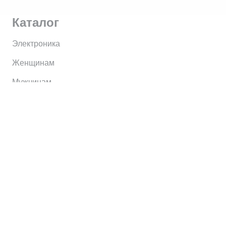
Каталог
Электроника
Женщинам
Мужчинам
Информация
Brands
Home
My Account
Shop
Главная
Контакты
О сервисе