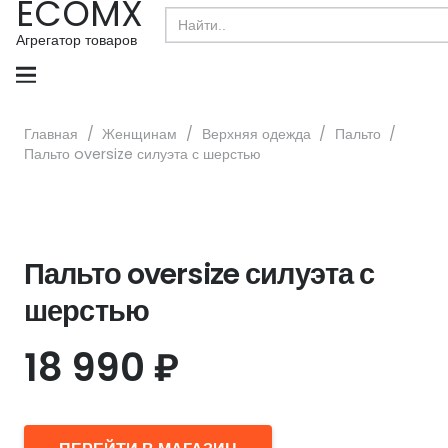
ECOMX
Search
for:
Агрегатор товаров
Главная
/
Женщинам
/
Верхняя одежда
/
Пальто
/
Пальто oversize силуэта с шерстью
Пальто oversize силуэта с
шерстью
18 990
₽