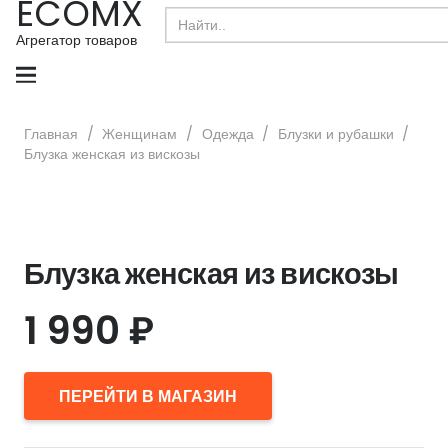
ECOMX
Search
for:
Агрегатор товаров
Главная
/
Женщинам
/
Одежда
/
Блузки и рубашки
/
Блузка женская из вискозы
Блузка женская из вискозы
1 990
₽
ПЕРЕЙТИ В МАГАЗИН