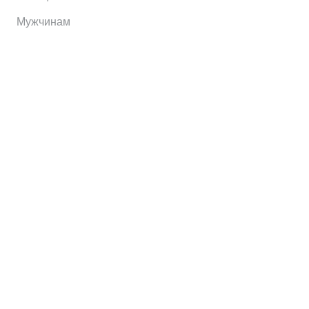
Мужчинам
Информация
Brands
Home
My Account
Shop
Главная
Контакты
О сервисе
Контакты
Отправить заявку