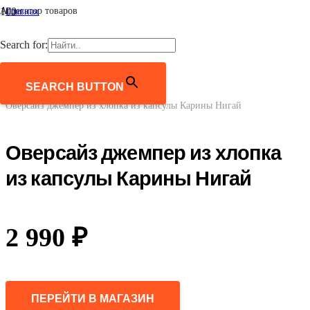
Агрегатор товаров
Главная
/
Женщинам
Search for:
/
Одежда
/
Джемперы, свитеры, кардиганы
SEARCH BUTTON
/
Оверсайз джемпер из хлопка из капсулы Карины Нигай
Оверсайз джемпер из хлопка
из капсулы Карины Нигай
2 990
₽
ПЕРЕЙТИ В МАГАЗИН