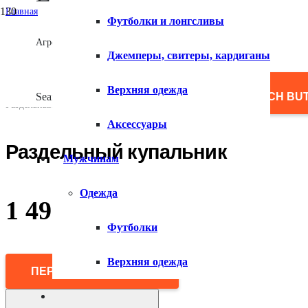
Главная
Футболки и лонгсливы
/
Женщинам
Агрегатор товаров
/
Джемперы, свитеры, кардиганы
Одежда
/
Купальники
Верхняя одежда
/
Search for:
SEARCH BU
Раздельный купальник
Аксессуары
Раздельный купальник
Мужчинам
Одежда
1 490
₽
Футболки
Верхняя одежда
ПЕРЕЙТИ В МАГАЗИН