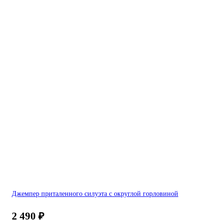
Джемпер приталенного силуэта с округлой горловиной
2 490
₽