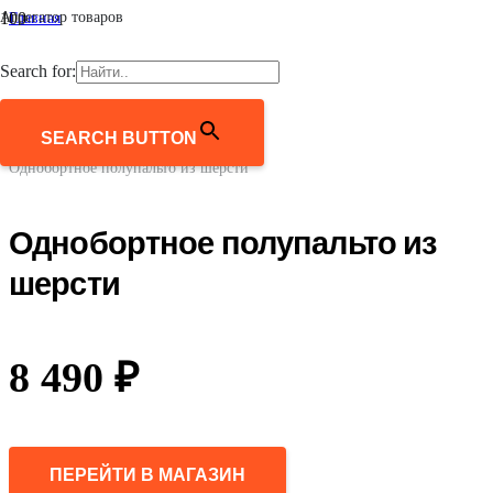
Агрегатор товаров
Главная
/
Женщинам
Search for:
/
Верхняя одежда
/
Пальто
SEARCH BUTTON
/
Однобортное полупальто из шерсти
Однобортное полупальто из
шерсти
8 490
₽
ПЕРЕЙТИ В МАГАЗИН