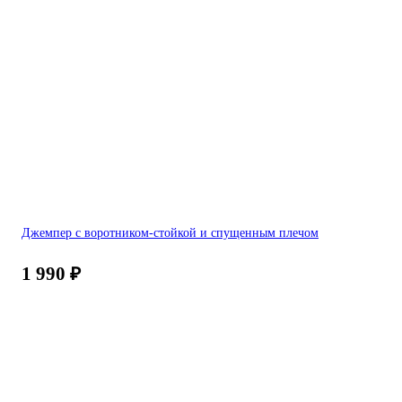
Джемпер с воротником-стойкой и спущенным плечом
1 990
₽