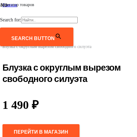
Агрегатор товаров
Главная
/
Женщинам
Search for:
/
Одежда
/
Блузки и рубашки
SEARCH BUTTON
/
Блузка с округлым вырезом свободного силуэта
Блузка с округлым вырезом
свободного силуэта
1 490
₽
ПЕРЕЙТИ В МАГАЗИН