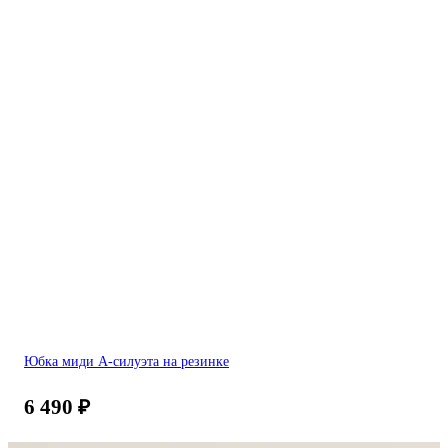
Юбка миди А-силуэта на резинке
6 490
₽