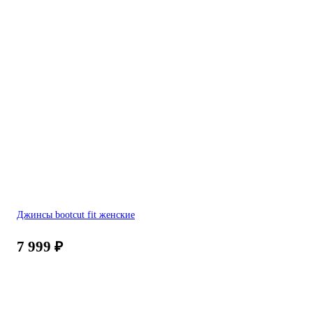
Джинсы bootcut fit женские
7 999
₽