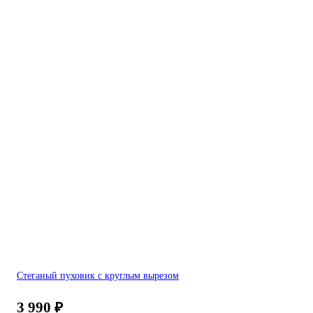
Стеганый пуховик c круглым вырезом
3 990
₽