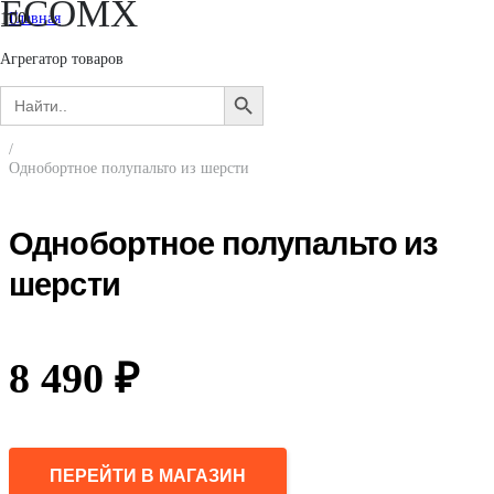
ECOMX
Главная
/
Женщинам
Агрегатор товаров
/
Search
Верхняя одежда
SEARCH
for:
/
BUTTON
Пальто
/
Однобортное полупальто из шерсти
Однобортное полупальто из
шерсти
8 490
₽
ПЕРЕЙТИ В МАГАЗИН