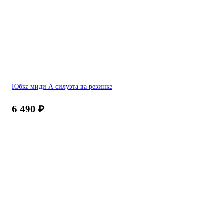
Юбка миди А-силуэта на резинке
6 490
₽