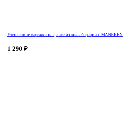
Утепленные варежки на флисе из коллаборации с MANEKEN
1 290
₽