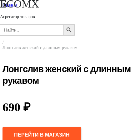
ECOMX
Главная
/
Женщинам
Агрегатор товаров
/
Search
Одежда
SEARCH
for:
/
BUTTON
Футболки и лонгсливы
/
Лонгслив женский с длинным рукавом
Лонгслив женский с длинным
рукавом
690
₽
ПЕРЕЙТИ В МАГАЗИН