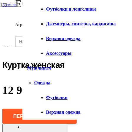
ECOMX
Главная
Футболки и лонгсливы
/
Женщинам
О сервисе
/
Джемперы, свитеры, кардиганы
Агрегатор товаров
Верхняя одежда
/
Пуховики и пуховые пальто
Search
Верхняя одежда
SEARCH
/
for:
Контакты
BUTTON
Куртка женская
Аксессуары
Куртка женская
Мужчинам
Одежда
12 990
₽
Футболки
Верхняя одежда
ПЕРЕЙТИ В МАГАЗИН