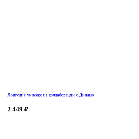
Лонгслив унисекс из коллаборации с Динамо
2 449
₽