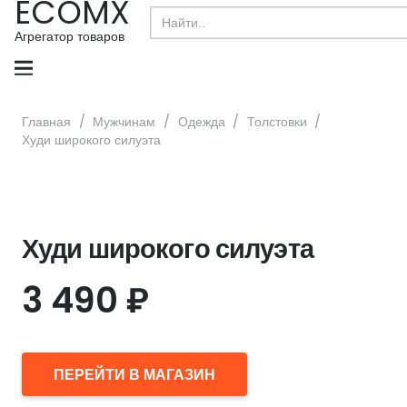
ECOMX
Search
for:
Агрегатор товаров
Главная
/
Мужчинам
/
Одежда
/
Толстовки
/
Худи широкого силуэта
Худи широкого силуэта
3 490
₽
ПЕРЕЙТИ В МАГАЗИН