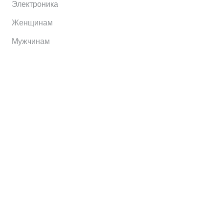
Электроника
Женщинам
Мужчинам
Информация
Brands
Home
My Account
Shop
Главная
Контакты
О сервисе
Контакты