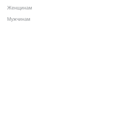
Женщинам
Мужчинам
Информация
Brands
Home
My Account
Shop
Главная
Контакты
О сервисе
Контакты