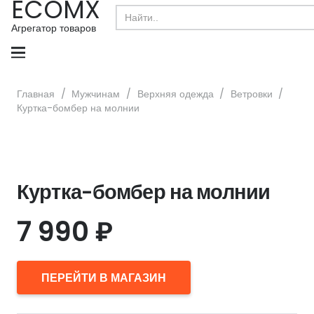
ECOMX
Search
for:
Агрегатор товаров
Главная
/
Мужчинам
/
Верхняя одежда
/
Ветровки
/
Куртка-бомбер на молнии
Куртка-бомбер на молнии
7 990
₽
ПЕРЕЙТИ В МАГАЗИН